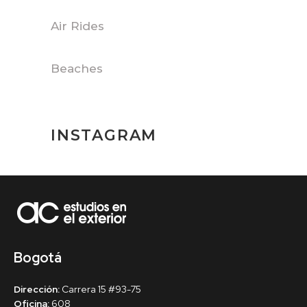
Air Rides
Beaches
INSTAGRAM
Bogotá
Dirección:
Carrera 15 #93-75
Oficina:
608