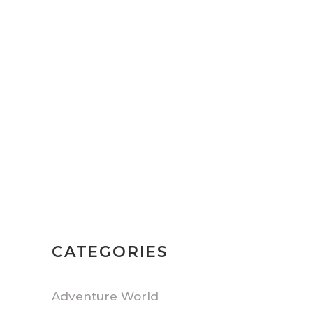
South America
Icons
$675
Egyptian Voyager
$1259
CATEGORIES
Adventure World